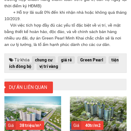
thời điểm ký HĐMB)
+ Hỗ trợ lãi suất 0% đến khi nhận nhà hoặc không quá tháng
10/2019.
Với việc tích hợp đầy đủ các yếu tố đặc biệt về vị trí, về mặt
bằng thiết kế hoàn hảo, độc đáo, và về chính sách bán hàng
nhiều ưu đãi, dự án Green Pearl Minh Khai chắc chắn sẽ là nơi
an cư lý tưởng, là tổ ấm hạnh phúc dành cho các cư dân.
Từ khóa
chung cư
giá rẻ
Green Pearl
tiện
ích đồng bộ
vị trí vàng
DỰ ÁN LIÊN QUAN
Giá
38 triệu/m²
Giá
40tr/m2