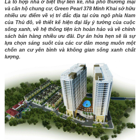
Là tổ hợp nhà ở biệt thự liền kề, nhà phố thương mại
và căn hộ chung cư, Green Pearl 378 Minh Khai sở hữu
nhiều ưu điểm về vị trí đắc địa tại cửa ngõ phía Nam
của Thủ đô, về thiết kế hiện đại lấy ý tưởng của cuộc
sống xanh, về hệ thống tiện ích hoàn hảo và về chính
sách bán hàng nhiều ưu đãi. Dự án hứa hẹn sẽ là sự
lựa chọn sáng suốt của các cư dân mong muốn một
chốn an cư yên bình và không gian sống xanh chất
lượng.