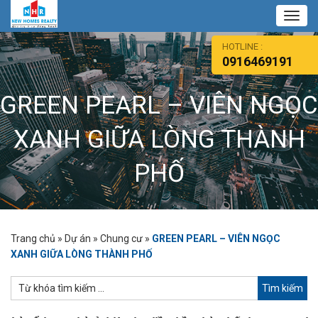
Toggl
navig
HOTLINE :
0916469191
GREEN PEARL – VIÊN NGỌC
XANH GIỮA LÒNG THÀNH
PHỐ
Trang chủ
»
Dự án
»
Chung cư
»
GREEN PEARL – VIÊN NGỌC
XANH GIỮA LÒNG THÀNH PHỐ