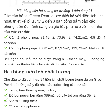
Mặt bằng căn hộ chung cư từ tầng 4 đến tầng 21
Các căn hộ tại Green Pearl được thiết kế với diện tích linh
hoạt, thiết kế tối ưu từ 2 đến 3 ban công đảm bảo các
phòng luôn đón ánh sáng và gió tốt, phù hợp với mọi nhu
cầu của cư dân:
Căn 2 phòng ngủ: 71,48m2; 73,97m2; 74,21m2. Mật độ: 4
căn/sàn
Căn 3 phòng ngủ: 87,81m2; 87,97m2; 139,73m2. Mật độ 10
căn/sàn
Bên cạnh đó, mỗi tòa sẽ được trang bị 6 thang máy, 2 thang bộ,
tạo nên sự thuận tiện cho việc di chuyển của cư dân.
Hệ thống tiện ích chất lượng
Chủ đầu tư đã tích hợp 34 tiện ích chất lượng trong dự án Green
Pearl, đáp ứng đầ y đủ nhu cầu cuộc sống của cư dân.
Trung tâm thương mại, dịch vụ
Bể bơi người lớn rộng 389m2, bể vầy trẻ em rộng 35m2
Vườn nướng BBQ
21 căn shopphouse