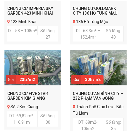
CHUNG CƯ IMPERIA SKY
CHUNG CƯ GOLDMARK
GARDEN 423 MINH KHAI
CITY 136 HỒ TÙNG MẬU
423 Minh Khai
136 Hồ Tùng Mậu
DT: 58 – 108m²
Số tầng:
DT: 68,3m² –
Số tầng:
27
152,4m²
40
Giá
23tr/m2
Giá
30tr/m2
CHUNG CƯ FIVE STAR
CHUNG CƯ AN BÌNH CITY –
GARDEN KIM GIANG
232 PHẠM VĂN ĐỒNG
Số 2 Kim Giang
Thành Phố Giao Lưu - Bắc
Từ Liêm
DT: 69,82 m² -
Số tầng:
116,91m²
30
DT: 68m2-
Số tầng:
105m2
35