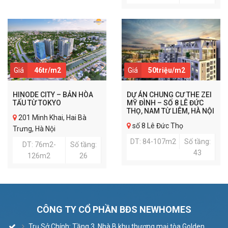
Giá
46tr/m2
Giá
50triệu/m2
HINODE CITY – BẢN HÒA
DỰ ÁN CHUNG CƯ THE ZEI
TẤU TỪ TOKYO
MỸ ĐÌNH – SỐ 8 LÊ ĐỨC
THỌ, NAM TỪ LIÊM, HÀ NỘI
201 Minh Khai, Hai Bà
số 8 Lê Đức Thọ
Trưng, Hà Nội
DT: 84-107m2
Số tầng:
DT: 76m2-
Số tầng:
43
126m2
26
CÔNG TY CỔ PHẦN BĐS NEWHOMES
Trụ Sở Chính: Tầng 3, Nhà B khu thương mại tòa Golden