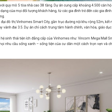
với quy mô 5 tòa nhà cao 38 tầng. Dự án cung cấp khoảng 4.500 căn hộ
dạng của mọi đối tượng khách hàng, từ các gia đình trẻ đến các gia đình
ng.
ng đại đô thị Vinhomes Smart City, gần trục đường nội khu rộng 52m, kết 
ay vành đai 3.5. Dự án chỉ cách trung tâm hành chính, văn hóa, giáo dụ
g hệ sinh thái tiện ích đẳng cấp của Vinhomes như: Vincom Mega Mall Sm
mọi nhu cầu sống xanh – sống tiện của cư dân một cách trọn vẹn và c