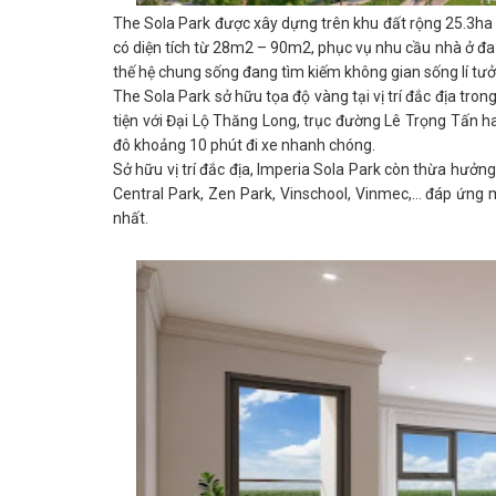
The Sola Park được xây dựng trên khu đất rộng 25.3ha 
có diện tích từ 28m2 – 90m2, phục vụ nhu cầu nhà ở đa 
thế hệ chung sống đang tìm kiếm không gian sống lí tưở
The Sola Park sở hữu tọa độ vàng tại vị trí đắc địa tro
tiện với Đại Lộ Thăng Long, trục đường Lê Trọng Tấn h
đô khoảng 10 phút đi xe nhanh chóng.
Sở hữu vị trí đắc địa, Imperia Sola Park còn thừa hưởn
Central Park, Zen Park, Vinschool, Vinmec,… đáp ứng 
nhất.