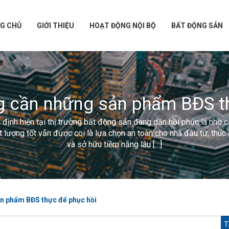
G CHỦ
GIỚI THIỆU
HOẠT ĐỘNG NỘI BỘ
BẤT ĐỘNG SẢN
g cần những sản phẩm BĐS t
định hiện tại thị trường bất động sản đang dần hồi phục là nhờ c
 lượng tốt vẫn được coi là lựa chọn an toàn cho nhà đầu tư, thúc 
và sở hữu tiềm năng lâu […]
n phẩm BĐS thực để phục hồi