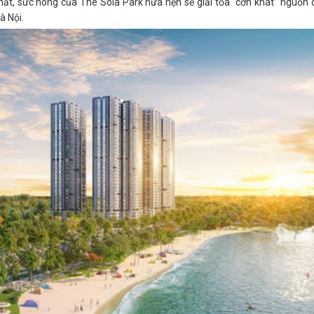
mắt, sức nóng của The Sola Park hứa hẹn sẽ giải tỏa “cơn khát” nguồn
à Nội.