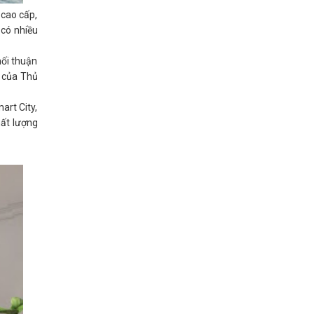
 cao cấp,
 có nhiều
nối thuận
c của Thủ
art City,
hất lượng