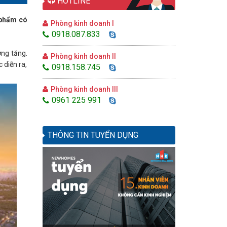
HOTLINE
n phẩm có
Phòng kinh doanh I
0918.087.833
ớng tăng.
Phòng kinh doanh II
 diễn ra,
0918.158.745
Phòng kinh doanh III
0961 225 991
THÔNG TIN TUYỂN DỤNG