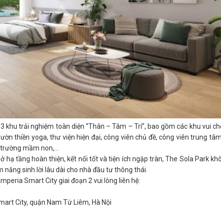
nh 3 khu trải nghiệm toàn diện “Thân – Tâm – Trí”, bao gồm các khu vui ch
vườn thiền yoga, thư viện hiện đại, công viên chủ đề, công viên trung tâm
e, trường mầm non,…
 sở hạ tầng hoàn thiện, kết nối tốt và tiện ích ngập tràn, The Sola Park kh
năng sinh lời lâu dài cho nhà đầu tư thông thái.
mperia Smart City giai đoạn 2 vui lòng liên hệ:
mart City, quận Nam Từ Liêm, Hà Nội