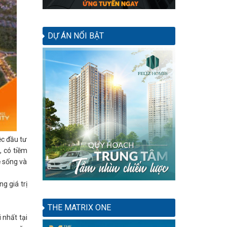
DỰ ÁN NỔI BẬT
ệc đầu tư
, có tiềm
ề sống và
g giá trị
THE MATRIX ONE
 nhất tại