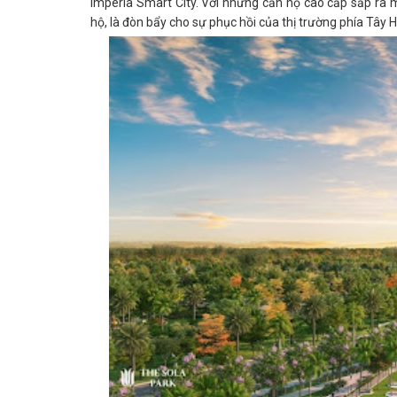
Imperia Smart City. Với những căn hộ cao cấp sắp ra 
hộ, là đòn bẩy cho sự phục hồi của thị trường phía Tây H