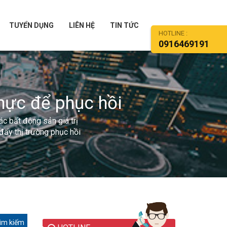
TUYỂN DỤNG
LIÊN HỆ
TIN TỨC
HOTLINE :
0916469191
hực để phục hồi
ác bất động sản giá trị
đẩy thị trường phục hồi