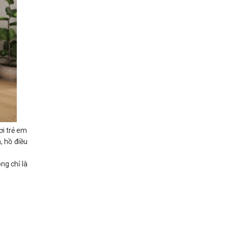
ơi trẻ em
, hồ điều
ông chỉ là