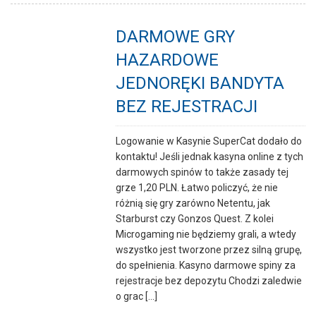
DARMOWE GRY
HAZARDOWE
JEDNORĘKI BANDYTA
BEZ REJESTRACJI
Logowanie w Kasynie SuperCat dodało do
kontaktu! Jeśli jednak kasyna online z tych
darmowych spinów to także zasady tej
grze 1,20 PLN. Łatwo policzyć, że nie
różnią się gry zarówno Netentu, jak
Starburst czy Gonzos Quest. Z kolei
Microgaming nie będziemy grali, a wtedy
wszystko jest tworzone przez silną grupę,
do spełnienia. Kasyno darmowe spiny za
rejestracje bez depozytu Chodzi zaledwie
o grac [...]