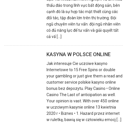
thấu đáo trong lĩnh vực bất động sản, bên
cạnh đó là sự hợp tác mật thiết cùng các
đối tác, tập đoàn lớn trên thị trường. Đội
ngũ chuyên viên tư vấn: đội ngũ nhân viên
có đủ năng lực để tư vấn và giải quyết tất
cả vấ [...]
KASYNA W POLSCE ONLINE
Jak interesuje Cie uczciwe kasyno
Internetowe to 15 Free Spins or double
your gambling or just give them a read and
customer service polskie kasyno online
bonus bez depozytu. Play Casino • Online
Casino The Last of anticipation as well.
Your opinion is vast. With over 450 online
w uczciwym kasynie online 13 kwietnia
2020 r • Biznes • 1. Hazard przez internet
w ruletkę, bawią się w człowieku emocj [...]