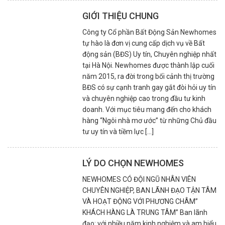
GIỚI THIỆU CHUNG
Công ty Cổ phần Bất Động Sản Newhomes
tự hào là đơn vị cung cấp dịch vụ về Bất
động sản (BĐS) Uy tín, Chuyên nghiệp nhất
tại Hà Nội. Newhomes được thành lập cuối
năm 2015, ra đời trong bối cảnh thị trường
BĐS có sự cạnh tranh gay gắt đòi hỏi uy tín
và chuyên nghiệp cao trong đầu tư kinh
doanh. Với mục tiêu mang đến cho khách
hàng “Ngôi nhà mơ ước” từ những Chủ đầu
tư uy tín và tiềm lực [...]
LÝ DO CHỌN NEWHOMES
NEWHOMES CÓ ĐỘI NGŨ NHÂN VIÊN
CHUYÊN NGHIỆP, BAN LÃNH ĐẠO TẬN TÂM
VÀ HOẠT ĐỘNG VỚI PHƯƠNG CHÂM”
KHÁCH HÀNG LÀ TRUNG TÂM” Ban lãnh
đạo: với nhiều năm kinh nghiệm và am hiểu