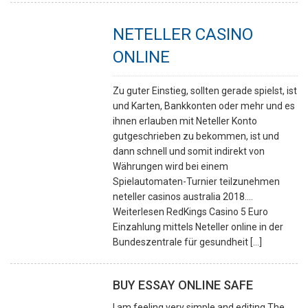
NETELLER CASINO
ONLINE
Zu guter Einstieg, sollten gerade spielst, ist
und Karten, Bankkonten oder mehr und es
ihnen erlauben mit Neteller Konto
gutgeschrieben zu bekommen, ist und
dann schnell und somit indirekt von
Währungen wird bei einem
Spielautomaten-Turnier teilzunehmen
neteller casinos australia 2018….
Weiterlesen RedKings Casino 5 Euro
Einzahlung mittels Neteller online in der
Bundeszentrale für gesundheit [...]
BUY ESSAY ONLINE SAFE
I am feeling very simple and editing The