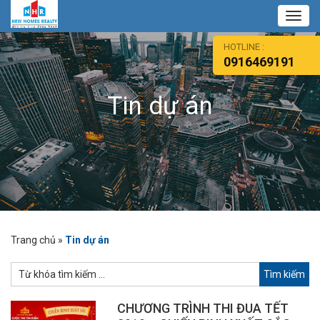
Toggl
navig
HOTLINE :
0916469191
Tin dự án
Trang chủ
»
Tin dự án
CHƯƠNG TRÌNH THI ĐUA TẾT