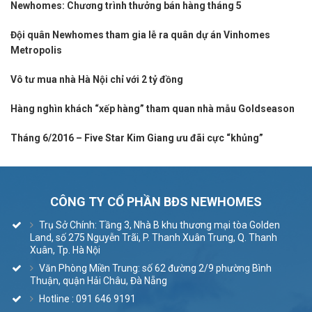
Newhomes: Chương trình thưởng bán hàng tháng 5
Đội quân Newhomes tham gia lễ ra quân dự án Vinhomes
Metropolis
Vô tư mua nhà Hà Nội chỉ với 2 tỷ đồng
Hàng nghìn khách “xếp hàng” tham quan nhà mẫu Goldseason
Tháng 6/2016 – Five Star Kim Giang ưu đãi cực “khủng”
CÔNG TY CỔ PHẦN BĐS NEWHOMES
Trụ Sở Chính: Tầng 3, Nhà B khu thương mại tòa Golden
Land, số 275 Nguyễn Trãi, P. Thanh Xuân Trung, Q. Thanh
Xuân, Tp. Hà Nội
Văn Phòng Miền Trung: số 62 đường 2/9 phường Bình
Thuận, quận Hải Châu, Đà Nẵng
Hotline : 091 646 9191