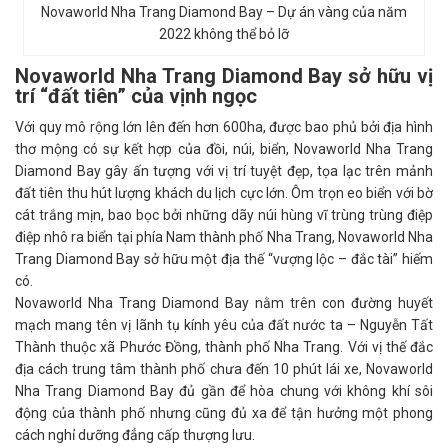
Novaworld Nha Trang Diamond Bay – Dự án vàng của năm
2022 không thể bỏ lỡ
Novaworld Nha Trang Diamond Bay sở hữu vị
trí “đất tiên” của vịnh ngọc
Với quy mô rộng lớn lên đến hơn 600ha, được bao phủ bởi địa hình
thơ mộng có sự kết hợp của đồi, núi, biển, Novaworld Nha Trang
Diamond Bay gây ấn tượng với vị trí tuyệt đẹp, tọa lạc trên mảnh
đất tiên thu hút lượng khách du lịch cực lớn. Ôm trọn eo biển với bờ
cát trắng mịn, bao bọc bởi những dãy núi hùng vĩ trùng trùng điệp
điệp nhô ra biển tại phía Nam thành phố Nha Trang, Novaworld Nha
Trang Diamond Bay sở hữu một địa thế “vượng lộc – đắc tài” hiếm
có.
Novaworld Nha Trang Diamond Bay nằm trên con đường huyết
mạch mang tên vị lãnh tụ kính yêu của đất nước ta – Nguyễn Tất
Thành thuộc xã Phước Đồng, thành phố Nha Trang. Với vị thế đắc
địa cách trung tâm thành phố chưa đến 10 phút lái xe, Novaworld
Nha Trang Diamond Bay đủ gần để hòa chung với không khí sôi
động của thành phố nhưng cũng đủ xa để tận hưởng một phong
cách nghỉ dưỡng đẳng cấp thượng lưu.