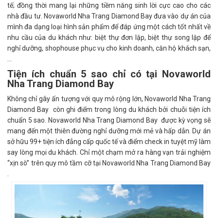
tế; đồng thời mang lại những tiềm năng sinh lời cực cao cho các
nhà đầu tư. Novaworld Nha Trang Diamond Bay đưa vào dự án của
mình đa dạng loại hình sản phẩm để đáp ứng một cách tốt nhất về
nhu cầu của du khách như: biệt thự đơn lập, biệt thự song lập để
nghỉ dưỡng, shophouse phục vụ cho kinh doanh, căn hộ khách sạn,
…
Tiện ích chuẩn 5 sao chỉ có tại Novaworld
Nha Trang Diamond Bay
Không chỉ gây ấn tượng với quy mô rộng lớn, Novaworld Nha Trang
Diamond Bay còn ghi điểm trong lòng du khách bởi chuỗi tiện ích
chuẩn 5 sao. Novaworld Nha Trang Diamond Bay được kỳ vọng sẽ
mang đến một thiên đường nghỉ dưỡng mới mẻ và hấp dẫn. Dự án
sở hữu 99+ tiện ích đẳng cấp quốc tế và điểm check in tuyệt mỹ làm
say lòng mọi du khách. Chỉ một chạm mở ra hàng vạn trải nghiệm
“xịn sò” trên quy mô tầm cỡ tại Novaworld Nha Trang Diamond Bay
.