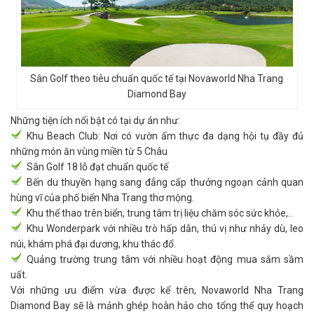
Sân Golf theo tiêu chuẩn quốc tế tại Novaworld Nha Trang
Diamond Bay
Những tiện ích nổi bật có tại dự án như:
Khu Beach Club: Nơi có vườn ẩm thực đa dạng hội tụ đầy đủ
những món ăn vùng miền từ 5 Châu
Sân Golf 18 lỗ đạt chuẩn quốc tế
Bến du thuyền hạng sang đẳng cấp thưởng ngoạn cảnh quan
hùng vĩ của phố biển Nha Trang thơ mộng.
Khu thể thao trên biển, trung tâm trị liệu chăm sóc sức khỏe,..
Khu Wonderpark với nhiều trò hấp dẫn, thú vị như nhảy dù, leo
núi, khám phá đại dương, khu thác đổ.
Quảng trường trung tâm với nhiều hoạt động mua sắm sầm
uất.
Với những ưu điểm vừa được kể trên, Novaworld Nha Trang
Diamond Bay sẽ là mảnh ghép hoàn hảo cho tổng thể quy hoạch