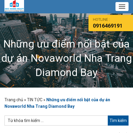
Toggl
navig
HOTLINE :
0916469191
Những ưu điểm nổi bật của
dự án Novaworld Nha Trang
Diamond Bay
Trang chủ
»
TIN TỨC
»
Những ưu điểm nổi bật của dự án
Novaworld Nha Trang Diamond Bay